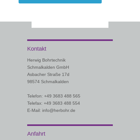
Kontakt
Herwig Bohrtechnik
Schmalkalden GmbH
Asbacher Straße 17d
98574 Schmalkalden
Telefon: +49 3683 488 565
Telefax: +49 3683 488 554
E-Mail: info@herbohr.de
Anfahrt