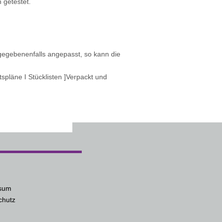
 getestet.
 gegebenenfalls angepasst, so kann die
spläne I Stücklisten ]Verpackt und
sum
chutz