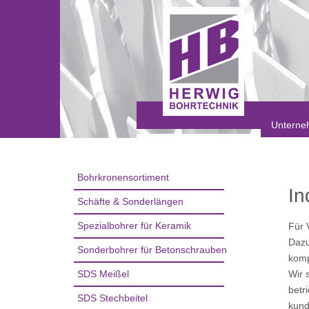
Unterne
Bohrkronensortiment
I
Schäfte & Sonderlängen
Spezialbohrer für Keramik
Für 
Dazu
Sonderbohrer für Betonschrauben
komp
SDS Meißel
Wir 
betr
SDS Stechbeitel
kund