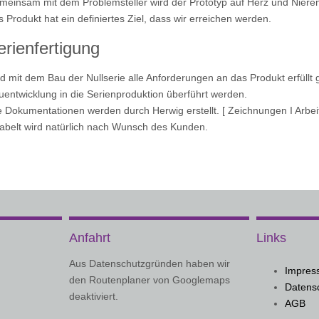
einsam mit dem Problemsteller wird der Prototyp auf Herz und Nieren
 Produkt hat ein definiertes Ziel, dass wir erreichen werden.
erienfertigung
d mit dem Bau der Nullserie alle Anforderungen an das Produkt erfüllt
entwicklung in die Serienproduktion überführt werden.
e Dokumentationen werden durch Herwig erstellt. [ Zeichnungen I Arbeit
abelt wird natürlich nach Wunsch des Kunden.
Anfahrt
Links
Aus Datenschutzgründen haben wir
Impres
den Routenplaner von Googlemaps
Datens
deaktiviert.
AGB