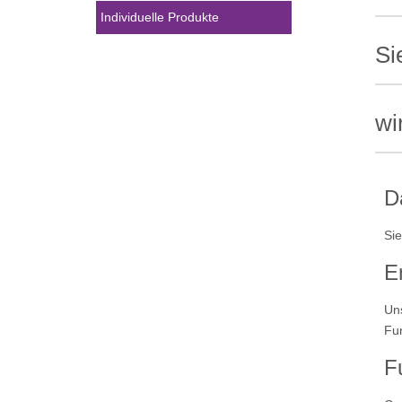
Individuelle Produkte
Si
wi
D
Sie
E
Uns
Fun
F