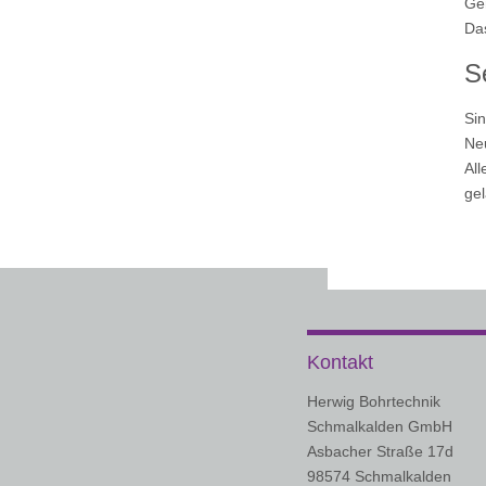
Gem
Das
S
Sin
Neu
All
gel
Kontakt
Herwig Bohrtechnik
Schmalkalden GmbH
Asbacher Straße 17d
98574 Schmalkalden